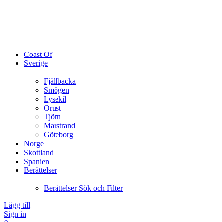
Coast Of
Sverige
Fjällbacka
Smögen
Lysekil
Orust
Tjörn
Marstrand
Göteborg
Norge
Skottland
Spanien
Berättelser
Berättelser Sök och Filter
Lägg till
Sign in