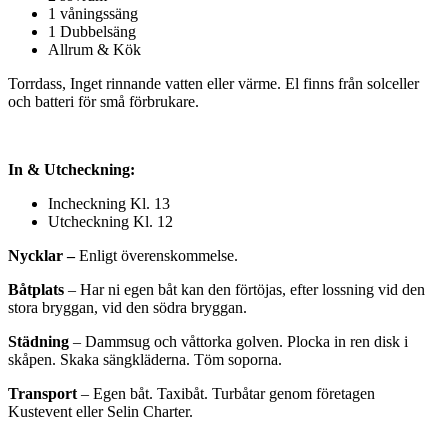
1 våningssäng
1 Dubbelsäng
Allrum & Kök
Torrdass, Inget rinnande vatten eller värme. El finns från solceller
och batteri för små förbrukare.
In & Utcheckning:
Incheckning Kl. 13
Utcheckning Kl. 12
Nycklar –
Enligt överenskommelse.
Båtplats
– Har ni egen båt kan den förtöjas, efter lossning vid den
stora bryggan, vid den södra bryggan.
Städning
– Dammsug och våttorka golven. Plocka in ren disk i
skåpen. Skaka sängkläderna. Töm soporna.
Transport
– Egen båt. Taxibåt. Turbåtar genom företagen
Kustevent eller Selin Charter.