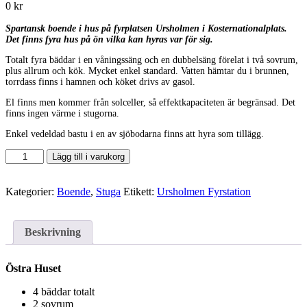
0
kr
Spartansk boende i hus på fyrplatsen Ursholmen i Kosternationalplats.
Det finns fyra hus på ön vilka kan hyras var för sig.
Totalt fyra bäddar i en våningssäng och en dubbelsäng förelat i två sovrum,
plus allrum och kök. Mycket enkel standard. Vatten hämtar du i brunnen,
torrdass finns i hamnen och köket drivs av gasol.
El finns men kommer från solceller, så effektkapaciteten är begränsad. Det
finns ingen värme i stugorna.
Enkel vedeldad bastu i en av sjöbodarna finns att hyra som tillägg.
Lägg till i varukorg
Kategorier:
Boende
,
Stuga
Etikett:
Ursholmen Fyrstation
Beskrivning
Östra Huset
4 bäddar totalt
2 sovrum