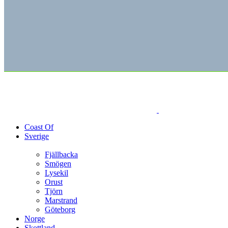
Coast Of
Sverige
Fjällbacka
Smögen
Lysekil
Orust
Tjörn
Marstrand
Göteborg
Norge
Skottland