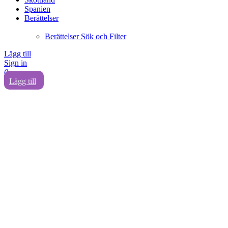
Spanien
Berättelser
Berättelser Sök och Filter
Lägg till
Sign in
0
Lägg till