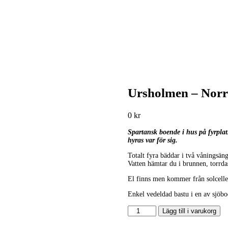
Ursholmen – Norr
0
kr
Spartansk boende i hus på fyrplat
hyras var för sig.
Totalt fyra bäddar i två våningsän
Vatten hämtar du i brunnen, torrda
El finns men kommer från solceller
Enkel vedeldad bastu i en av sjöbod
Lägg till i varukorg