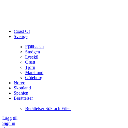
Coast Of
Sverige
Fjällbacka
Smögen
Lysekil
Orust
Tjörn
Marstrand
Göteborg
Norge
Skottland
Spanien
Berättelser
Berättelser Sök och Filter
Lägg till
Sign in