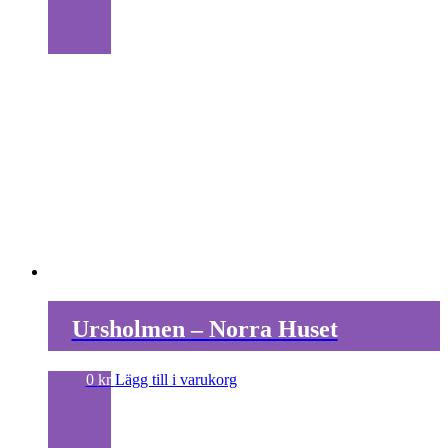
Ursholmen – Norra Huset
0
kr
Lägg till i varukorg