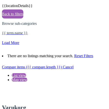
{{locationDetails}}
Back to filters
Browse sub-categories
{{ term.name }}
Load More
There are no listings matching your search.
Reset Filters
Compare items
({{ compare.length }})
Cancel
List view
Map view
Varukorg