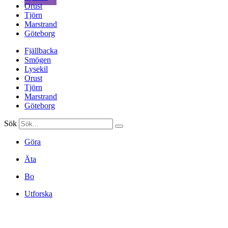
Orust
Tjörn
Marstrand
Göteborg
Fjällbacka
Smögen
Lysekil
Orust
Tjörn
Marstrand
Göteborg
Sök
Göra
Äta
Bo
Utforska