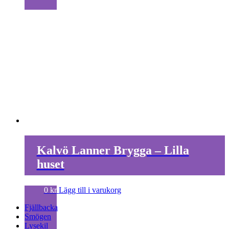
Kalvö Lanner Brygga – Lilla
huset
0
kr
Lägg till i varukorg
Fjällbacka
Smögen
Lysekil