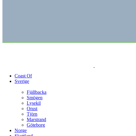
Coast Of
Sverige
Fjällbacka
Smögen
Lysekil
Orust
Tjörn
Marstrand
Göteborg
Norge
Skottland