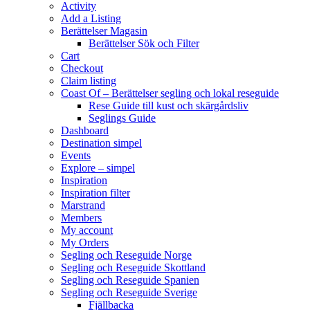
Activity
Add a Listing
Berättelser Magasin
Berättelser Sök och Filter
Cart
Checkout
Claim listing
Coast Of – Berättelser segling och lokal reseguide
Rese Guide till kust och skärgårdsliv
Seglings Guide
Dashboard
Destination simpel
Events
Explore – simpel
Inspiration
Inspiration filter
Marstrand
Members
My account
My Orders
Segling och Reseguide Norge
Segling och Reseguide Skottland
Segling och Reseguide Spanien
Segling och Reseguide Sverige
Fjällbacka