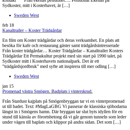
kontakt Från ekenäs pensionet…. Pensionat Ekenäs på
Sydkoster, mitt i Kosterhavet, är […]
Sweden West
feb
18
Kanaltrailer – Koster Trädgårdar
En film om Koster trädgårdar och deras verksamhet. En plats att
besöka för kafe och restaurang gäster samt trädgårdsintresserade
Från koster trädgårdar… Koster Trädgårdar – Kanaltrailer Kosters
Trädgårdar Ett Permakultur projekt med sin start på 1990 talet, på
Sydkoster mitt i Kosterhavets nationalpark. Det är ett
”trädgårdsjordbruk” med syfte att inspirera till mer odling […]
Sweden West
jan
15
Promenad västra Smögen. Badplats i vinterskrud.
Från Stardust kajplats på Smögenbryggan tar vi en vinterpromenad
ut till badet. Text: #MagLaGBG Vi passerar de klassiska sjöbodarna
längst in i Smögens hamn. Där bryggan tar slut byts idyllen för en
stund till känsla av förortsbetong då vi går genom tunneln som leder
under vägen till baplats och klippor på andra sidan. Det som […]