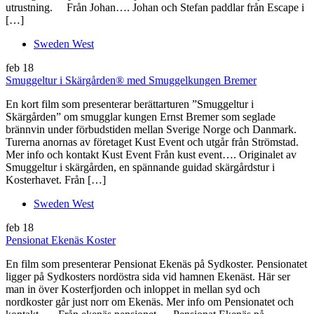
utrustning. Från Johan…. Johan och Stefan paddlar från Escape i
[…]
Sweden West
feb
18
Smuggeltur i Skärgården® med Smuggelkungen Bremer
En kort film som presenterar berättarturen ”Smuggeltur i
Skärgården” om smugglar kungen Ernst Bremer som seglade
brännvin under förbudstiden mellan Sverige Norge och Danmark.
Turerna anornas av företaget Kust Event och utgår från Strömstad.
Mer info och kontakt Kust Event Från kust event…. Originalet av
Smuggeltur i skärgården, en spännande guidad skärgårdstur i
Kosterhavet. Från […]
Sweden West
feb
18
Pensionat Ekenäs Koster
En film som presenterar Pensionat Ekenäs på Sydkoster. Pensionatet
ligger på Sydkosters nordöstra sida vid hamnen Ekenäst. Här ser
man in över Kosterfjorden och inloppet in mellan syd och
nordkoster går just norr om Ekenäs. Mer info om Pensionatet och