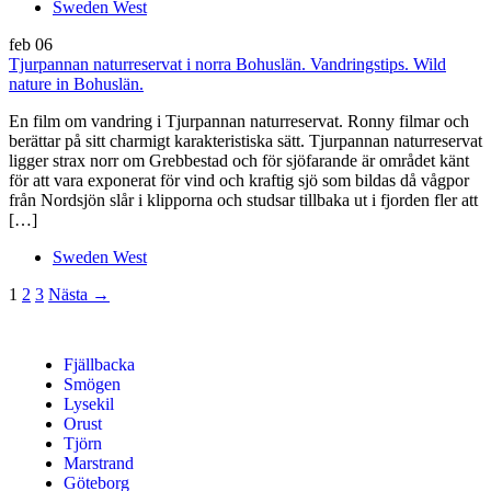
Sweden West
feb
06
Tjurpannan naturreservat i norra Bohuslän. Vandringstips. Wild
nature in Bohuslän.
En film om vandring i Tjurpannan naturreservat. Ronny filmar och
berättar på sitt charmigt karakteristiska sätt. Tjurpannan naturreservat
ligger strax norr om Grebbestad och för sjöfarande är området känt
för att vara exponerat för vind och kraftig sjö som bildas då vågpor
från Nordsjön slår i klipporna och studsar tillbaka ut i fjorden fler att
[…]
Sweden West
1
2
3
Nästa →
Fjällbacka
Smögen
Lysekil
Orust
Tjörn
Marstrand
Göteborg