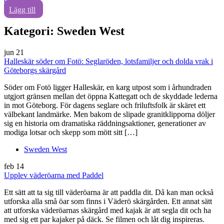
0
Lägg till
Kategori:
Sweden West
jun
21
Halleskär söder om Fotö: Seglaröden, lotsfamiljer och dolda vrak i
Göteborgs skärgård
Söder om Fotö ligger Halleskär, en karg utpost som i århundraden
utgjort gränsen mellan det öppna Kattegatt och de skyddade lederna
in mot Göteborg. För dagens seglare och friluftsfolk är skäret ett
välbekant landmärke. Men bakom de slipade granitklipporna döljer
sig en historia om dramatiska räddningsaktioner, generationer av
modiga lotsar och skepp som mött sitt […]
Sweden West
feb
14
Upplev väderöarna med Paddel
Ett sätt att ta sig till väderöarna är att paddla dit. Då kan man också
utforska alla små öar som finns i Väderö skärgården. Ett annat sätt
att utforska väderöarnas skärgård med kajak är att segla dit och ha
med sig ett par kajaker på däck. Se filmen och låt dig inspireras.