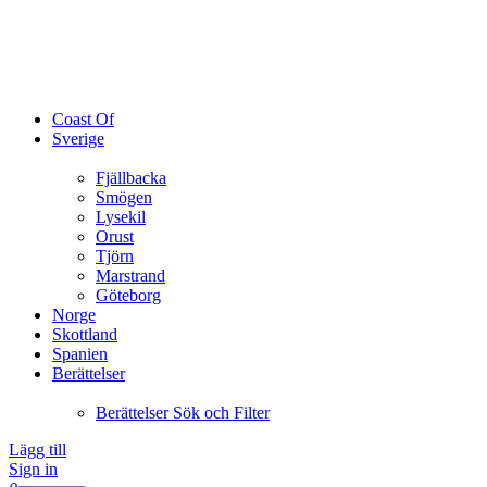
Coast Of
Sverige
Fjällbacka
Smögen
Lysekil
Orust
Tjörn
Marstrand
Göteborg
Norge
Skottland
Spanien
Berättelser
Berättelser Sök och Filter
Lägg till
Sign in