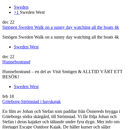
Sweden
+1
Sweden West
dec
22
Smögen Sweden Walk on a sunny day watching all the boats 4k
Smögen Sweden Walk on a sunny day watching all the boats 4k
Sweden West
dec
22
Hunnebostrand
Hunnebostrand – en del av Visit Smögen & ALLTID VÄRT ETT
BESÖK!
Sweden West
feb
18
Göteborg-Strömstad i havskajak
En film av Johan och Stefan som paddlar från Önnereds brygga i
Göteborgs södra skärgård, till Strömstad. Vi får följa Johan och
Stefan i deras kajaker och tältande under fyra dygn. Mer info om
företaget Escape Outdoor Kajak. De håller kurser och säljer