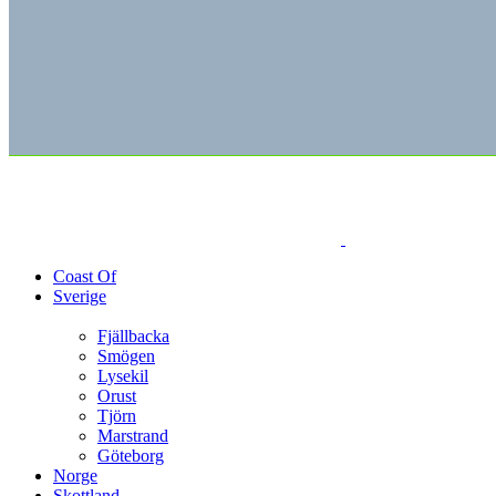
Coast Of
Sverige
Fjällbacka
Smögen
Lysekil
Orust
Tjörn
Marstrand
Göteborg
Norge
Skottland