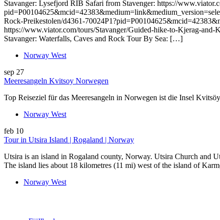
Stavanger: Lysefjord RIB Safari from Stavenger: https://www.viator
pid=P00104625&mcid=42383&medium=link&medium_version=selector&ca
Rock-Preikestolen/d4361-70024P1?pid=P00104625&mcid=42383&med
https://www.viator.com/tours/Stavanger/Guided-hike-to-Kjerag-
Stavanger: Waterfalls, Caves and Rock Tour By Sea: […]
Norway West
sep
27
Meeresangeln Kvitsoy Norwegen
Top Reiseziel für das Meeresangeln in Norwegen ist die Insel Kvits
Norway West
feb
10
Tour in Utsira Island | Rogaland | Norway
Utsira is an island in Rogaland county, Norway. Utsira Church and Uts
The island lies about 18 kilometres (11 mi) west of the island of Kar
Norway West