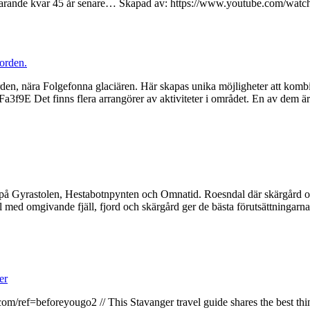
 fortfarande kvar 45 år senare… Skapad av: https://www.youtube.com
orden.
en, nära Folgefonna glaciären. Här skapas unika möjligheter att kombi
a3f9E Det finns flera arrangörer av aktiviteter i området. En a
 på Gyrastolen, Hestabotnpynten och Omnatid. Roesndal där skärgård oc
omgivande fjäll, fjord och skärgård ger de bästa förutsättningarna fö
er
ree.com/ref=beforeyougo2 // This Stavanger travel guide shares the b