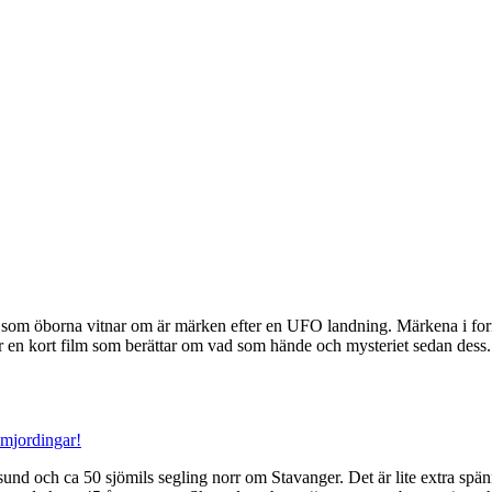
 som öborna vitnar om är märken efter en UFO landning. Märkena i form
 kort film som berättar om vad som hände och mysteriet sedan dess
omjordingar!
nd och ca 50 sjömils segling norr om Stavanger. Det är lite extra spän