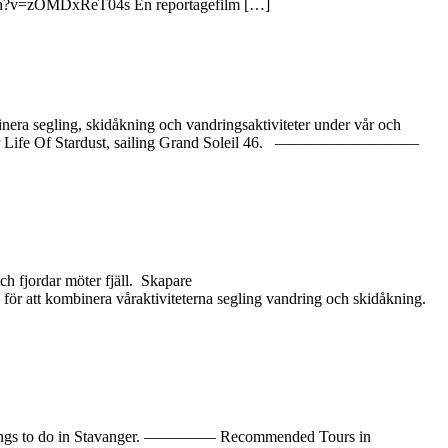
/watch?v=zOMDxReT04s En reportagefilm […]
nera segling, skidåkning och vandringsaktiviteter under vår och
v dem är Life Of Stardust, sailing Grand Soleil 46. —————————
h fjordar möter fjäll. Skapare
r att kombinera våraktiviteterna segling vandring och skidåkning.
est things to do in Stavanger. ————– Recommended Tours in