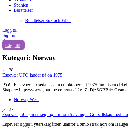
Spanien
Berättelser
Berättelser Sök och Filter
Lägg till
Sign in
0
Lägg till
Kategori:
Norway
jan
28
Espevær UFO landar på ön 1975
På ön Espevaer har sedan sedan en oktobernatt 1975 funnits en cirkel
Skapare: https://www.youtube.com/watch?v=ZnDjzSGBB4o Ovan är en
Norway West
jan
27
Espevaer, 50 sjömils segling norr om Stavanger. Gör sällskap med ut
Espevaer ligger i ytterskärgården utanför Bømlo strax norr om Haugesu