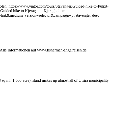
 https://www.viator.com/tours/Stavanger/Guided-hike-to-Pulpit-
ded hike to Kjerag and Kjeragbolten:
link&medium_version=selector&campaign=yt-stavenger-desc
Alle Informationen auf www.fisherman-angelreisen.de .
sq mi; 1,500-acre) island makes up almost all of Utsira municipality.