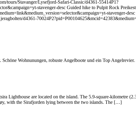
.com/tours/Stavanger/Lysefjord-Safari-Classic/d4361-55414P1?
mpaign=yt-stavenger-desc Guided hike to Pulpit Rock Preikestolen:
ium=link&medium_version=selector&campaign=yt-stavenger-desc Gui
and-Kjeragbolten/d4361-70024P2?pid=P00104625&mcid=42383&medium=
öy. Schöne Wohnunungen, robuste Angelboote und ein Top Angelrevier. 
ira Lighthouse are located on the island. The 5.9-square-kilometre (2.3 
møy, with the Sirafjorden lying between the two islands. The […]