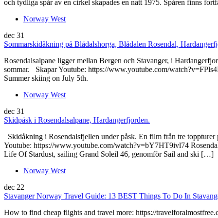
och tydliga spår av en cirkel skapades en natt 1975. Spåren finns
Norway West
dec
31
Sommarskidåkning på Blådalshorga, Blådalen Rosendal, Hardangerfj
Rosendalsalpane ligger mellan Bergen och Stavanger, i Hardangerfjord
sommar. Skapar Youtube: https://www.youtube.com/watch?v=FPls4F
Summer skiing on July 5th.
Norway West
dec
31
Skidpåsk i Rosendalsalpane, Hardangerfjorden.
Skidåkning i Rosendalsfjellen under påsk. En film från tre toppturer
Youtube: https://www.youtube.com/watch?v=bY7HT9ivl74 Rosendal med 
Life Of Stardust, sailing Grand Soleil 46, genomför Sail and ski […]
Norway West
dec
22
Stavanger Norway Travel Guide: 13 BEST Things To Do In Stavang
How to find cheap flights and travel more: https://travelforalmostf