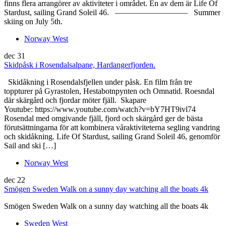
finns flera arrangörer av aktiviteter i området. En av dem är Life Of
Stardust, sailing Grand Soleil 46. ————————— Summer
skiing on July 5th.
Norway West
dec
31
Skidpåsk i Rosendalsalpane, Hardangerfjorden.
Skidåkning i Rosendalsfjellen under påsk. En film från tre
toppturer på Gyrastolen, Hestabotnpynten och Omnatid. Roesndal
där skärgård och fjordar möter fjäll. Skapare
Youtube: https://www.youtube.com/watch?v=bY7HT9ivl74
Rosendal med omgivande fjäll, fjord och skärgård ger de bästa
förutsättningarna för att kombinera våraktiviteterna segling vandring
och skidåkning. Life Of Stardust, sailing Grand Soleil 46, genomför
Sail and ski […]
Norway West
dec
22
Smögen Sweden Walk on a sunny day watching all the boats 4k
Smögen Sweden Walk on a sunny day watching all the boats 4k
Sweden West