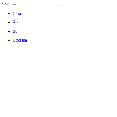
Sök
Göra
Äta
Bo
Utforska