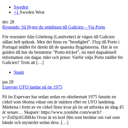
Sweden
+1
Sweden West
dec
28
Resguide: Så flyger du smidigast till Galicien – Via Porto
För resenärer från Göteborg (Landvetter) är vägen till Galicien
sällan helt spikrak. Men det finns en ”hemlighet”. Flyg till Porto i
Portugal istället för direkt till de spanska flygplatserna. Här är en
guiden till hur du bemästrar ”Porto-tricket”, nu med dagsaktuell
information om dagar, tider och priser. Varför välja Porto istället för
Galicien? Trots att […]
Spain
jan
28
Espevær UFO landar på ön 1975
På ön Espevaer har sedan sedan en oktobernatt 1975 funnits en
cirkel som öborna vitnar om är märken efter en UFO landning.
Märkena i form av en cirkel finns kvar på ön att utforska än idag 45
år senare… Skapare: https://www.youtube.com/watch?
v=ZnDjzSGBB4o Ovan är en kort film som berättar om vad som
hände och mysteriet sedan dess. […]