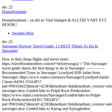
dec
22
Hunnebostrand
Hunnebostrand – en del av Visit Smögen & ALLTID VÄRT ETT
BESÖK!
Sweden West
dec
22
Stavanger Norway Travel Guide: 13 BEST Things To Do In
Stavanger
How to find cheap flights and travel more:
https://travelforalmostfree.com/ref=beforeyougo2 // This Stavanger
travel guide shares the best things to do in Stavanger. ————–
Recommended Tours in Stavanger: Lysefjord RIB Safari from
Stavenger: https://www.viator.com/tours/Stavanger/Lysefjord-Safari-
Classic/d4361-55414P1?
pid=P00104625&mcid=42383&medium=link&medium_version=selec
stavenger-desc Guided hike to Pulpit Rock Preikestolen:
https://www.viator.com/tours/Stavanger/Guided-hike-to-Pulpit-
Rock-Preikestolen/d4361-70024P1?
pid=P00104625&mcid=42383&medium=link&medium_version=selec
stavenger-desc Guided hike to Kjerag and Kjeragbolten: