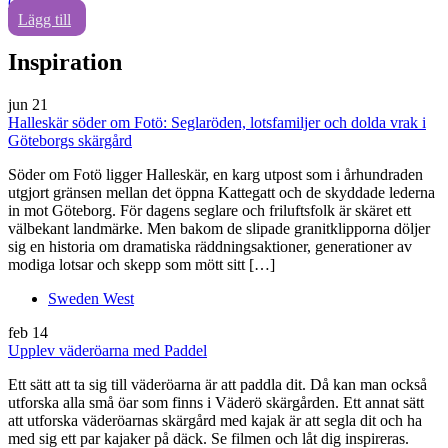
0
Lägg till
Inspiration
jun
21
Halleskär söder om Fotö: Seglaröden, lotsfamiljer och dolda vrak i
Göteborgs skärgård
Söder om Fotö ligger Halleskär, en karg utpost som i århundraden
utgjort gränsen mellan det öppna Kattegatt och de skyddade lederna
in mot Göteborg. För dagens seglare och friluftsfolk är skäret ett
välbekant landmärke. Men bakom de slipade granitklipporna döljer
sig en historia om dramatiska räddningsaktioner, generationer av
modiga lotsar och skepp som mött sitt […]
Sweden West
feb
14
Upplev väderöarna med Paddel
Ett sätt att ta sig till väderöarna är att paddla dit. Då kan man också
utforska alla små öar som finns i Väderö skärgården. Ett annat sätt
att utforska väderöarnas skärgård med kajak är att segla dit och ha
med sig ett par kajaker på däck. Se filmen och låt dig inspireras.