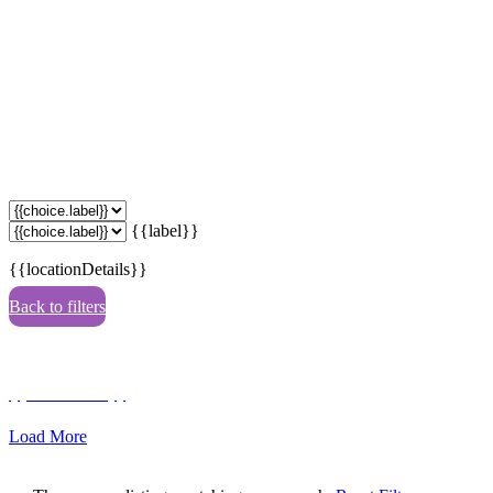
{{label}}
{{locationDetails}}
Back to filters
Browse sub-categories
{{ term.name }}
Load More