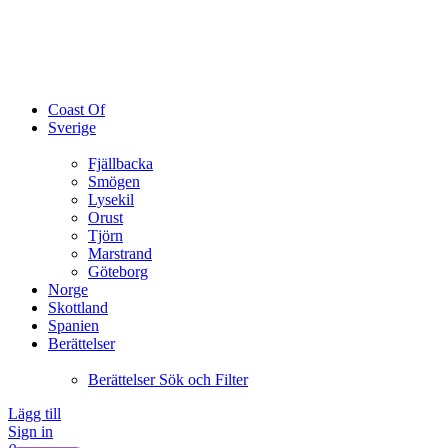
Coast Of
Sverige
Fjällbacka
Smögen
Lysekil
Orust
Tjörn
Marstrand
Göteborg
Norge
Skottland
Spanien
Berättelser
Berättelser Sök och Filter
Lägg till
Sign in