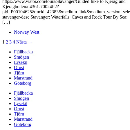
https://www.viator.com/tours/Stavanger/Guided-hike-to-Kjerag-and-
Kjeragbolten/d4361-70024P2?
pid=P00104625&mcid=42383&medium=link&medium_version=selec
stavenger-desc Stavanger: Waterfalls, Caves and Rock Tour By Sea:
[…]
Norway West
1
2
3
4
Nästa →
Fjällbacka
Smögen
Lysekil
Orust
Tjörn
Marstrand
Göteborg
Fjällbacka
Smögen
Lysekil
Orust
Tjörn
Marstrand
Göteborg