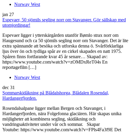
Norway West
jan
27
Espevaer, 50 sjömils segling norr om Stavanger. Gör sällskap med
utomjordingar!
Espevaer ligger i ytterskärgården utanför Bømlo strax norr om
Haugesund och ca 50 sjömils segling norr om Stavanger. Det är lite
extra spännande att besöka och utforska denna ö. Svårförklarliga
ljus över ön och tydliga spår av en cirkel skapades en natt 1975.
Spåren finns fortfarande kvar 45 år senare… Skapad av:
https://www.youtube.com/watch?v=zOMDxReT04s En
reportagefilm […]
Norway West
dec
31
Sommarskidåkning på Blådalshorga, Blådalen Rosendal,
Hardangerfjorden.
Rosendalsalpane ligger mellan Bergen och Stavanger, i
Hardangerfjorden, nära Folgefonna glaciären. Här skapas unika
möjligheter att kombinera segling, skidåkning och
vandringsaktiviteter under vår och sommar. Skapar
Youtube: https://www.youtube.com/watch?v=FPls4Fa3f9E Det