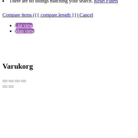
There are no listings matching your search.
Reset Filters
Compare items
({{ compare.length }})
Cancel
List view
Map view
Varukorg