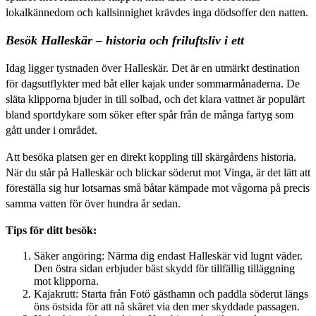
lokalkännedom och kallsinnighet krävdes inga dödsoffer den natten.
Besök Halleskär – historia och friluftsliv i ett
Idag ligger tystnaden över Halleskär. Det är en utmärkt destination
för dagsutflykter med båt eller kajak under sommarmånaderna. De
släta klipporna bjuder in till solbad, och det klara vattnet är populärt
bland sportdykare som söker efter spår från de många fartyg som
gått under i området.
Att besöka platsen ger en direkt koppling till skärgårdens historia.
När du står på Halleskär och blickar söderut mot Vinga, är det lätt att
föreställa sig hur lotsarnas små båtar kämpade mot vågorna på precis
samma vatten för över hundra år sedan.
Tips för ditt besök:
Säker angöring: Närma dig endast Halleskär vid lugnt väder.
Den östra sidan erbjuder bäst skydd för tillfällig tilläggning
mot klipporna.
Kajakrutt: Starta från Fotö gästhamn och paddla söderut längs
öns östsida för att nå skäret via den mer skyddade passagen.