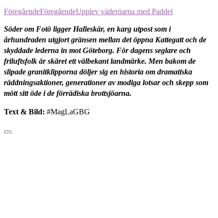
Föregående
Föregående
Upplev väderöarna med Paddel
Söder om Fotö ligger Halleskär, en karg utpost som i
århundraden utgjort gränsen mellan det öppna Kattegatt och de
skyddade lederna in mot Göteborg. För dagens seglare och
friluftsfolk är skäret ett välbekant landmärke. Men bakom de
slipade granitklipporna döljer sig en historia om dramatiska
räddningsaktioner, generationer av modiga lotsar och skepp som
mött sitt öde i de förrädiska brottsjöarna.
Text & Bild:
#MagLaGBG