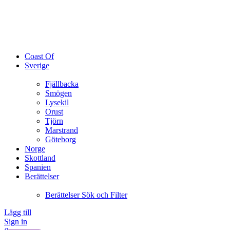
Coast Of
Sverige
Fjällbacka
Smögen
Lysekil
Orust
Tjörn
Marstrand
Göteborg
Norge
Skottland
Spanien
Berättelser
Berättelser Sök och Filter
Lägg till
Sign in