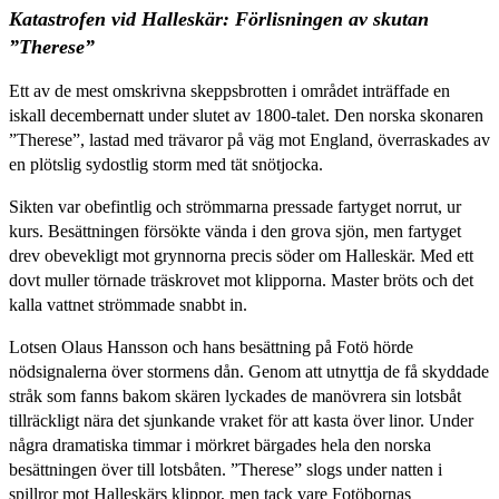
Katastrofen vid Halleskär: Förlisningen av skutan
”Therese”
Ett av de mest omskrivna skeppsbrotten i området inträffade en
iskall decembernatt under slutet av 1800-talet. Den norska skonaren
”Therese”, lastad med trävaror på väg mot England, överraskades av
en plötslig sydostlig storm med tät snötjocka.
Sikten var obefintlig och strömmarna pressade fartyget norrut, ur
kurs. Besättningen försökte vända i den grova sjön, men fartyget
drev obevekligt mot grynnorna precis söder om Halleskär. Med ett
dovt muller törnade träskrovet mot klipporna. Master bröts och det
kalla vattnet strömmade snabbt in.
Lotsen Olaus Hansson och hans besättning på Fotö hörde
nödsignalerna över stormens dån. Genom att utnyttja de få skyddade
stråk som fanns bakom skären lyckades de manövrera sin lotsbåt
tillräckligt nära det sjunkande vraket för att kasta över linor. Under
några dramatiska timmar i mörkret bärgades hela den norska
besättningen över till lotsbåten. ”Therese” slogs under natten i
spillror mot Halleskärs klippor, men tack vare Fotöbornas