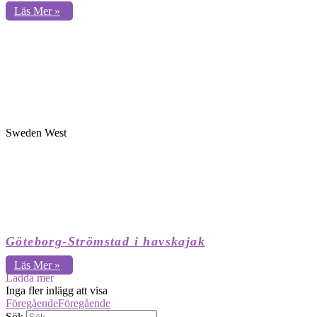
Läs Mer »
Sweden West
Göteborg-Strömstad i havskajak
Läs Mer »
Ladda mer
Inga fler inlägg att visa
Föregående
Föregående
Sök