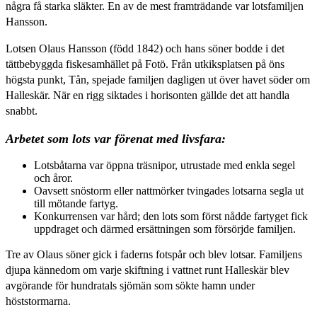
några få starka släkter. En av de mest framträdande var lotsfamiljen
Hansson.
Lotsen Olaus Hansson (född 1842) och hans söner bodde i det
tättbebyggda fiskesamhället på Fotö. Från utkiksplatsen på öns
högsta punkt, Tån, spejade familjen dagligen ut över havet söder om
Halleskär. När en rigg siktades i horisonten gällde det att handla
snabbt.
Arbetet som lots var förenat med livsfara:
Lotsbåtarna var öppna träsnipor, utrustade med enkla segel
och åror.
Oavsett snöstorm eller nattmörker tvingades lotsarna segla ut
till mötande fartyg.
Konkurrensen var hård; den lots som först nådde fartyget fick
uppdraget och därmed ersättningen som försörjde familjen.
Tre av Olaus söner gick i faderns fotspår och blev lotsar. Familjens
djupa kännedom om varje skiftning i vattnet runt Halleskär blev
avgörande för hundratals sjömän som sökte hamn under
höststormarna.