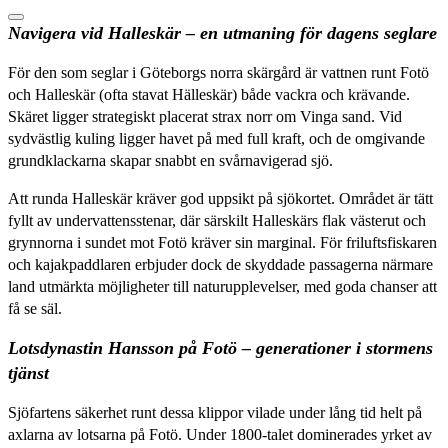
Navigera vid Halleskär – en utmaning för dagens seglare
För den som seglar i Göteborgs norra skärgård är vattnen runt Fotö
och Halleskär (ofta stavat Hälleskär) både vackra och krävande.
Skäret ligger strategiskt placerat strax norr om Vinga sand. Vid
sydvästlig kuling ligger havet på med full kraft, och de omgivande
grundklackarna skapar snabbt en svårnavigerad sjö.
Att runda Halleskär kräver god uppsikt på sjökortet. Området är tätt
fyllt av undervattensstenar, där särskilt Halleskärs flak västerut och
grynnorna i sundet mot Fotö kräver sin marginal. För friluftsfiskaren
och kajakpaddlaren erbjuder dock de skyddade passagerna närmare
land utmärkta möjligheter till naturupplevelser, med goda chanser att
få se säl.
Lotsdynastin Hansson på Fotö – generationer i stormens
tjänst
Sjöfartens säkerhet runt dessa klippor vilade under lång tid helt på
axlarna av lotsarna på Fotö. Under 1800-talet dominerades yrket av