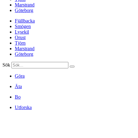
Marstrand
Göteborg
Fjällbacka
Smögen
Lysekil
Orust
Tjörn
Marstrand
Göteborg
Sök
Göra
Äta
Bo
Utforska