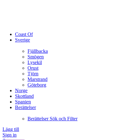
Coast Of
Sverige
Fjällbacka
Smögen
Lysekil
Orust
Tjörn
Marstrand
Göteborg
Norge
Skottland
Spanien
Berättelser
Berättelser Sök och Filter
Lägg till
Sign in