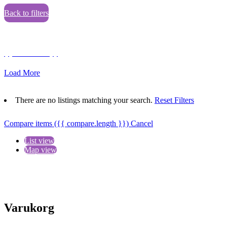
Back to filters
Browse sub-categories
{{ term.name }}
Load More
There are no listings matching your search.
Reset Filters
Compare items
({{ compare.length }})
Cancel
List view
Map view
Varukorg