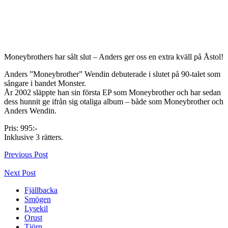
Moneybrothers har sålt slut – Anders ger oss en extra kväll på Åstol!
Anders ”Moneybrother” Wendin debuterade i slutet på 90-talet som
sångare i bandet Monster.
År 2002 släppte han sin första EP som Moneybrother och har sedan
dess hunnit ge ifrån sig otaliga album – både som Moneybrother och
Anders Wendin.
Pris: 995:-
Inklusive 3 rätters.
Previous Post
Next Post
Fjällbacka
Smögen
Lysekil
Orust
Tjörn