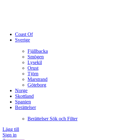
Coast Of
Sverige
Fjällbacka
Smögen
Lysekil
Orust
Tjörn
Marstrand
Göteborg
Norge
Skottland
Spanien
Berättelser
Berättelser Sök och Filter
Lägg till
Sign in