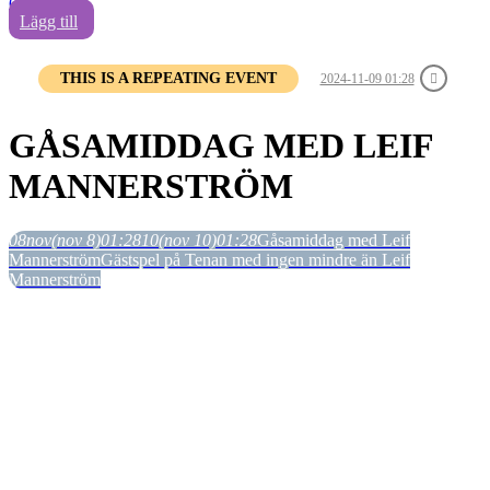
0
Lägg till
THIS IS A REPEATING EVENT
2024-11-09 01:28
GÅSAMIDDAG MED LEIF
MANNERSTRÖM
08
nov
(nov 8)
01:28
10
(nov 10)
01:28
Gåsamiddag med Leif
Mannerström
Gästspel på Tenan med ingen mindre än Leif
Mannerström