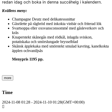
redan idag och boka in denna succéhelg i kalendern.
Kvällens meny:
Champagne Deutz med delikatesssnittar
Gåsrilette på rågbröd med inkokta vinbär och friterad lök
Svartsoppa eller oxsvansconsommé med gåsleverkorv och
krås
Knaperstekt skånegås med rödkål, inlagda sviskon,
potatiskaka och smörslungade brysselblad
Skånsk äpplekaka med smörstekt smulad kavring, kanelkokta
äpplen ochvaniljsås
Menypris 1195 pp.
more
Time
2024-11-08
01:28
-
2024-11-10
01:28
(GMT+00:00)