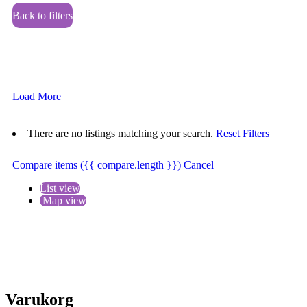
Back to filters
Browse sub-categories
{{ term.name }}
Load More
There are no listings matching your search.
Reset Filters
Compare items
({{ compare.length }})
Cancel
List view
Map view
Varukorg