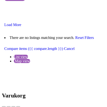
Browse sub-categories
{{ term.name }}
Load More
There are no listings matching your search.
Reset Filters
Compare items
({{ compare.length }})
Cancel
List view
Map view
Varukorg