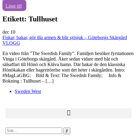
0
Lägg till
Etikett:
Tullhuset
dec
10
Fiskar, bakar, gör illa armen & blir sjösjuk – Göteborgs Skärgård
VLOGG
En video från ”The Swedish Family”. Familjen besöker fyrstationen
Vinga i Göteborgs skärgård. Åker sedan vidare med båt och
sälsaffari till Hönö och Klåva hamn. Där bakar de den klassiska
Hönökakan eller bagerirörelse som det heter i skärgården. Intro:
#MagLaGBG; Bild & Text: The Swedish Family; Info &
Bokning : Tullhuset – […]
Sweden West