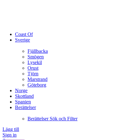
Coast Of
Sverige
Fjällbacka
Smögen
Lysekil
Orust
Tjörn
Marstrand
Göteborg
Norge
Skottland
Spanien
Berättelser
Berättelser Sök och Filter
Lägg till
Sign in