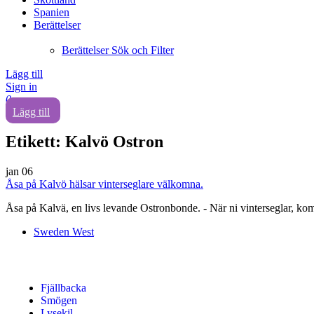
Spanien
Berättelser
Berättelser Sök och Filter
Lägg till
Sign in
0
Lägg till
Etikett:
Kalvö Ostron
jan
06
Åsa på Kalvö hälsar vinterseglare välkomna.
Åsa på Kalvä, en livs levande Ostronbonde. - När ni vinterseglar, kom 
Sweden West
Fjällbacka
Smögen
Lysekil