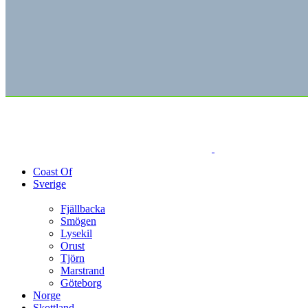
Coast Of
Sverige
Fjällbacka
Smögen
Lysekil
Orust
Tjörn
Marstrand
Göteborg
Norge
Skottland