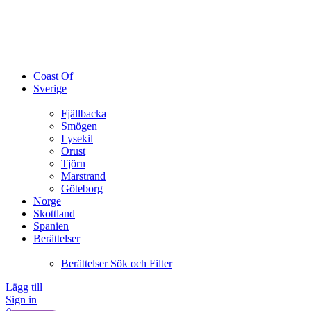
Coast Of
Sverige
Fjällbacka
Smögen
Lysekil
Orust
Tjörn
Marstrand
Göteborg
Norge
Skottland
Spanien
Berättelser
Berättelser Sök och Filter
Lägg till
Sign in