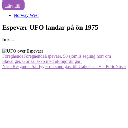
0
Lägg till
Norway West
Espevær UFO landar på ön 1975
Dela ....
Föregående
Föregående
Espevaer, 50 sjömils segling norr om
Stavanger. Gör sällskap med utomjordingar!
Nästa
Resguide: Så flyger du smidigast till Galicien – Via Porto
Nästa