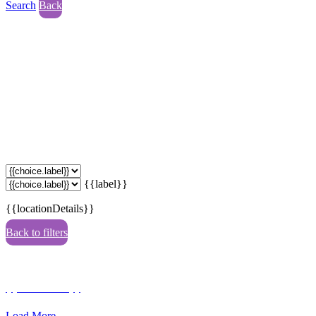
Search
Back
{{label}}
{{locationDetails}}
Back to filters
Browse sub-categories
{{ term.name }}
Load More