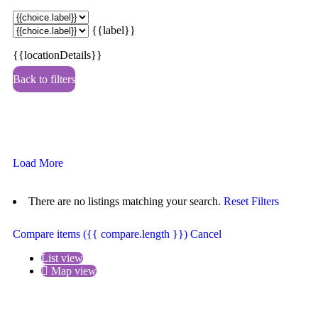
{{label}}
{{locationDetails}}
Back to filters
Browse sub-categories
{{ term.name }}
Load More
There are no listings matching your search.
Reset Filters
Compare items
({{ compare.length }})
Cancel
List view
Map view