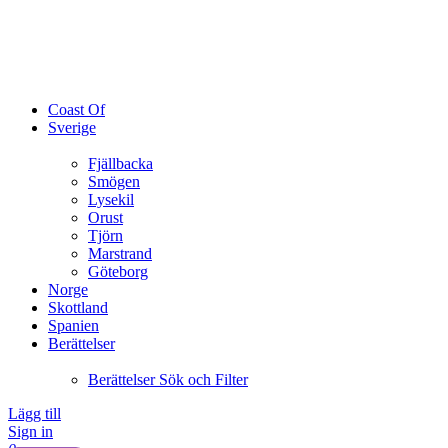
Coast Of
Sverige
Fjällbacka
Smögen
Lysekil
Orust
Tjörn
Marstrand
Göteborg
Norge
Skottland
Spanien
Berättelser
Berättelser Sök och Filter
Lägg till
Sign in